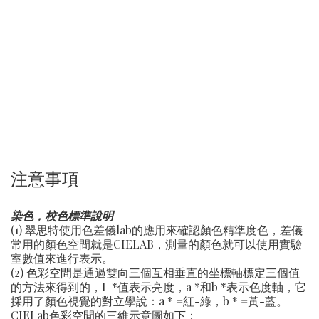
注意事項
染色，校色標準說明
(1) 翠思特使用色差儀lab的應用來確認顏色精準度色，差儀
常用的顏色空間就是CIELAB，測量的顏色就可以使用實驗
室數值來進行表示。
(2) 色彩空間是通過雙向三個互相垂直的坐標軸標定三個值
的方法來得到的，L *值表示亮度，a *和b *表示色度軸，它
採用了顏色視覺的對立學說：a * =紅-綠，b * =黃-藍。
CIELab色彩空間的三維示意圖如下：