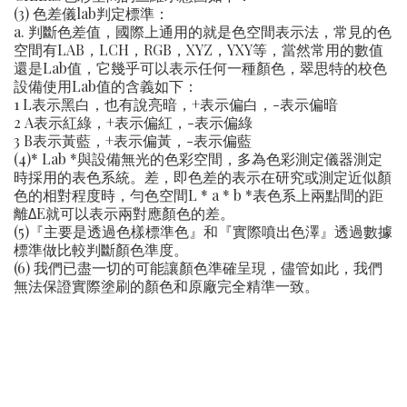
(3) 色差儀lab判定標準：
a. 判斷色差值，國際上通用的就是色空間表示法，常見的色
空間有LAB，LCH，RGB，XYZ，YXY等，當然常用的數值
還是Lab值，它幾乎可以表示任何一種顏色，翠思特的校色
設備使用Lab值的含義如下：
1 L表示黑白，也有說亮暗，+表示偏白，-表示偏暗
2 A表示紅綠，+表示偏紅，-表示偏綠
3 B表示黃藍，+表示偏黃，-表示偏藍
(4)* Lab *與設備無光的色彩空間，多為色彩測定儀器測定
時採用的表色系統。差，即色差的表示在研究或測定近似顏
色的相對程度時，勻色空間L * a * b *表色系上兩點間的距
離ΔE就可以表示兩對應顏色的差。
(5)『主要是透過色樣標準色』和『實際噴出色澤』透過數據
標準做比較判斷顏色準度。
(6) 我們已盡一切的可能讓顏色準確呈現，儘管如此，我們
無法保證實際塗刷的顏色和原廠完全精準一致。