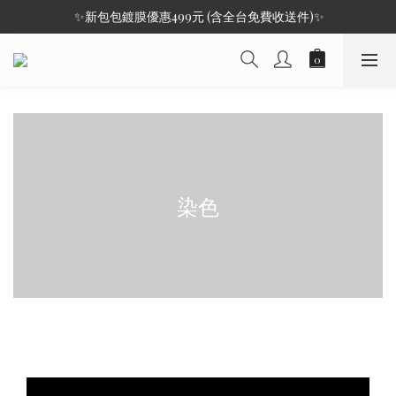
 ✨新包包鍍膜優惠499元 (含全台免費收送件)✨
染色