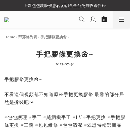
 ✨新包包鍍膜優惠499元 (含全台免費收送件)✨
Home
/
部落格列表
/
手把膠條更換🌼~
手把膠條更換🌼~
2023-07-30
手把膠條更換🌼~
不看這個視頻都不知道原來手把更換膠條 最難的部分居
然是拆裝吧👀
#包包護理 #手工 #縫紉機手工 #LV #手把更換 #手把膠
條更換 #工藝 #包包維修 #包包清潔 #翠思特精選商品