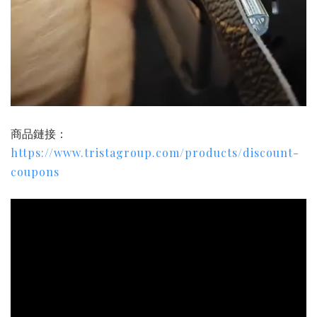
商品鏈接：
https://www.tristagroup.com/products/discount-
coupons