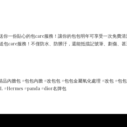
，還送你一份貼心的包care服務！讓你的包包明年可享受一次免
再加送包care服務！不僅防水、防髒汙，還能抵擋記號筆、劃傷
精品內膽包 #包包內膽 #改包包 #包包金屬氧化處理 #改包 #包包
#Hermes #panda #dior名牌包