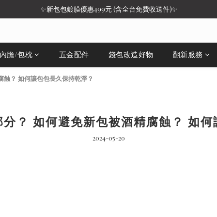
 ✨新包包鍍膜優惠499元 (含全台免費收送件)✨
/內膽/包枕
五金配件
錢包改造好物
翻新服務
腐蝕？ 如何讓包包長久保持乾淨？
分？ 如何避免新包被酒精腐蝕？ 如
2024-05-20