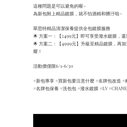
這種問題是可以避免的喔~
為新包附上精品鍍膜，就不怕酒精和髒汙啦~
翠思特精品清潔保養提供全包鍍膜服務
🌟 方案一：【2499元】即可享受潑水鍍膜
🌟 方案二：【4999元】升級至精品鍍膜，
耀！
活動價僅限6/1-6/30
#新包專享 #買新包要注意什麼 #名牌包改造 #
#名牌包保養 #洗包包 #潑水鍍膜 #LV #CHANEL 