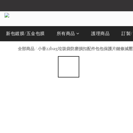
新包鍍膜/五金包膜
所有商品
護理商品
訂製
全部商品
/
小香22bag垃圾袋防磨損扣配件包包保護片鏈條減