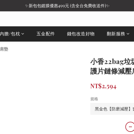
 ✨新包包鍍膜優惠499元 (含全台免費收送件)✨
/內膽/包枕
五金配件
錢包改造好物
翻新服務
壓肩墊
小香22bag
護片鏈條減壓
NT$2,594
規格