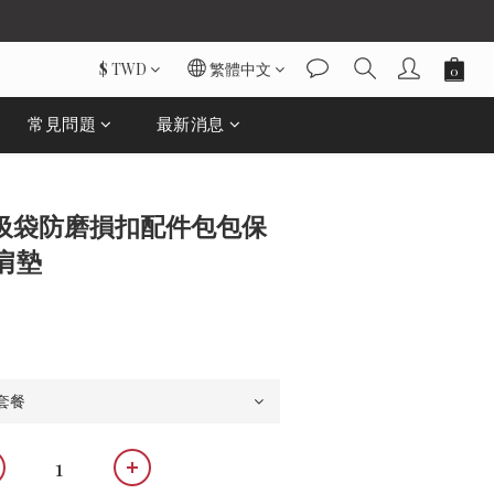
$
TWD
繁體中文
常見問題
最新消息
立即購買
垃圾袋防磨損扣配件包包保
肩墊