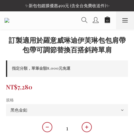
 ✨新包包鍍膜優惠499元 (含全台免費收送件)✨
訂製適用於羅意威琳迪伊芙琳包包肩帶
包帶可調節替換百搭斜跨單肩
指定分類，單筆金額8,000元免運
NT$7,280
規格