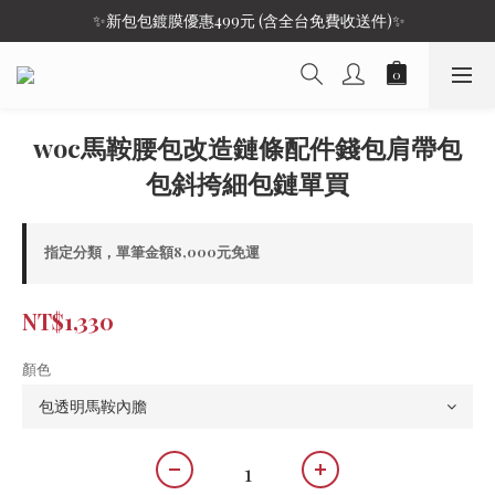
 ✨新包包鍍膜優惠499元 (含全台免費收送件)✨
woc馬鞍腰包改造鏈條配件錢包肩帶包
包斜挎細包鏈單買
指定分類，單筆金額8,000元免運
NT$1,330
顏色