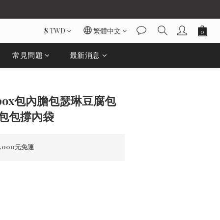
$
TWD
繁體中文
常見問題
最新消息
立即購買
琳box包內膽包瑟琳豆腐包
中包包撐內袋
000元免運