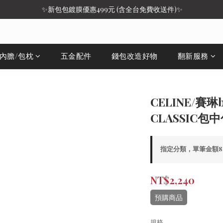
 ✨新包包鍍膜優惠499元 (含全台免費收送件)✨
/內膽/包枕
五金配件
錢包改造好物
翻新服務
CELINE/賽
CLASSIC包
指定分類，單筆金額8,
NT$2,240
預購商品
規格