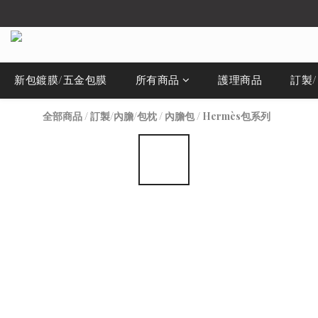
新包鍍膜/五金包膜
所有商品
護理商品
訂製
全部商品
/
訂製/內膽/包枕
/
內膽包
/
Hermès包系列