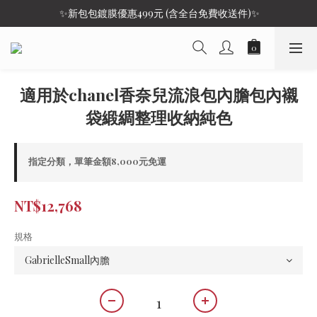
 ✨新包包鍍膜優惠499元 (含全台免費收送件)✨
適用於chanel香奈兒流浪包內膽包內襯
袋緞綢整理收納純色
指定分類，單筆金額8,000元免運
NT$12,768
規格