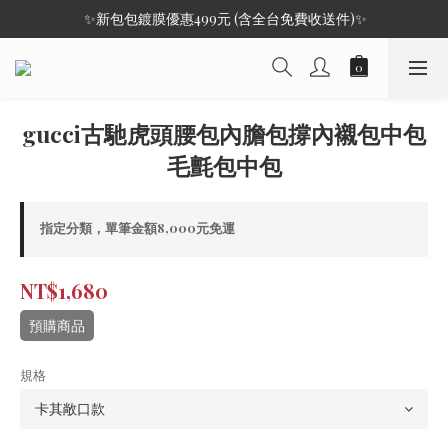
 ✨新包包鍍膜優惠499元 (含全台免費收送件)✨
gucci古馳虎頭腰包內膽包撐內襯包中包
毛氈包中包
指定分類，單筆金額8,000元免運
NT$1,680
預購商品
規格