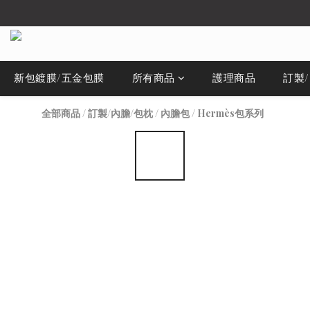
新包鍍膜/五金包膜
所有商品
護理商品
訂製
全部商品
/
訂製/內膽/包枕
/
內膽包
/
Hermès包系列