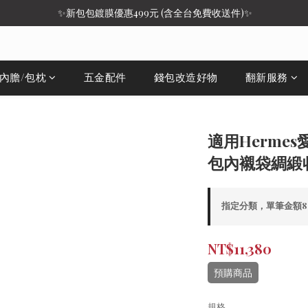
 ✨新包包鍍膜優惠499元 (含全台免費收送件)✨
/內膽/包枕
五金配件
錢包改造好物
翻新服務
適用Hermes
包內襯袋綢緞
指定分類，單筆金額8,
NT$11,380
預購商品
規格