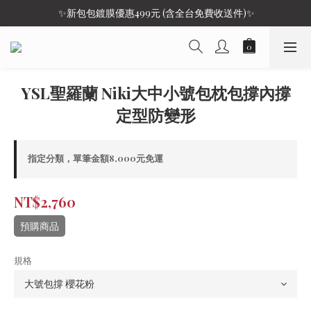
 ✨新包包鍍膜優惠499元 (含全台免費收送件)✨
YSL聖羅蘭 Niki大中小號包枕包撐內撐
定型防變形
指定分類，單筆金額8,000元免運
NT$2,760
預購商品
規格