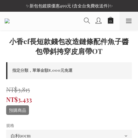
 ✨新包包鍍膜優惠499元 (含全台免費收送件)✨
小香cf長短款錢包改造鏈條配件魚子醬
包帶斜挎穿皮肩帶OT
指定分類，單筆金額8,000元免運
NT$3,815
NT$3,433
預購商品
規格