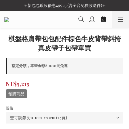
 ✨新包包鍍膜優惠499元 (含全台免費收送件)✨
棋盤格肩帶包包配件棕色牛皮背帶斜挎
真皮帶子包帶單買
指定分類，單筆金額8,000元免運
NT$5,215
預購商品
規格