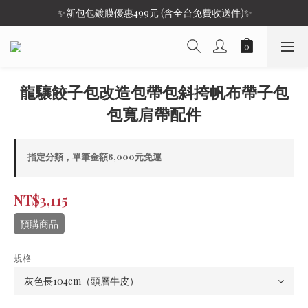
 ✨新包包鍍膜優惠499元 (含全台免費收送件)✨
龍驤餃子包改造包帶包斜挎帆布帶子包
包寬肩帶配件
指定分類，單筆金額8,000元免運
NT$3,115
預購商品
規格