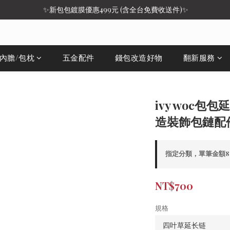
 ✨新包包鍍膜優惠499元 (含全台免費收送件)✨
/內膽/包枕
五金配件
錢包改造好物
翻新服務
ivy woc
造裝飾包鏈配
指定分類，單筆金額8,
NT$700
規格