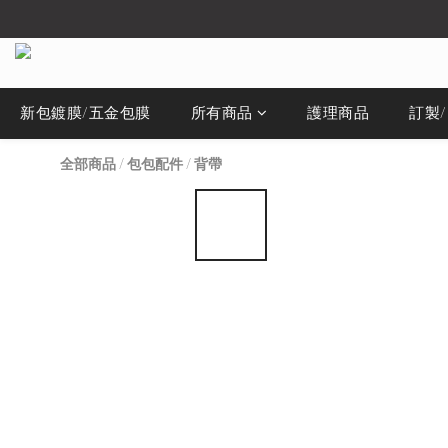
新包鍍膜/五金包膜
所有商品
護理商品
訂製
全部商品
/
包包配件
/
背帶