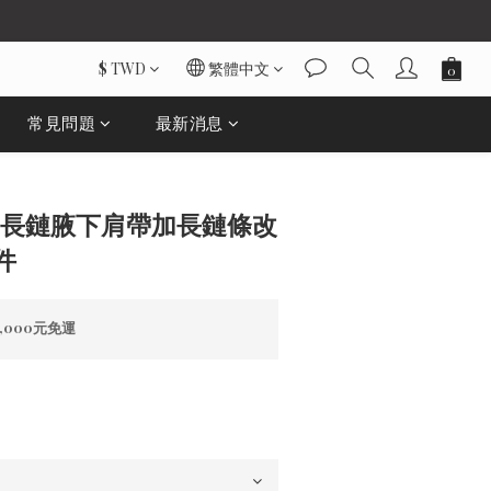
$
TWD
繁體中文
常見問題
最新消息
立即購買
包包延長鏈腋下肩帶加長鏈條改
件
000元免運