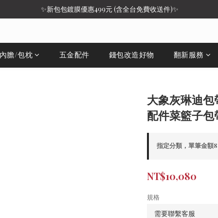
 ✨新包包鍍膜優惠499元 (含全台免費收送件)✨
/內膽/包枕
五金配件
錢包改造好物
翻新服務
大象灰琳迪包帶
配件菜籃子包
指定分類，單筆金額8,
NT$10,080
規格