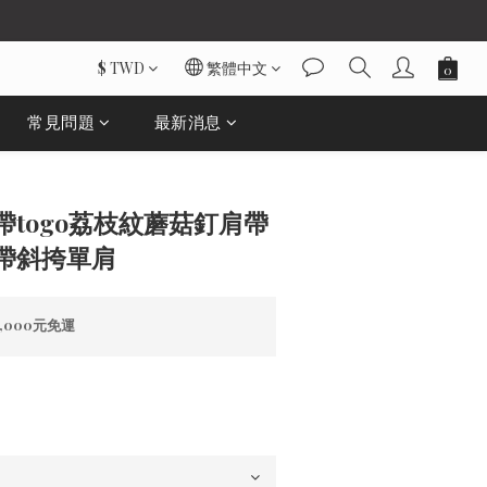
$
TWD
繁體中文
常見問題
最新消息
立即購買
togo荔枝紋蘑菇釘肩帶
帶斜挎單肩
000元免運