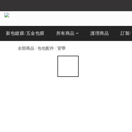
新包鍍膜/五金包膜
所有商品
護理商品
訂製
全部商品
/
包包配件
/
背帶